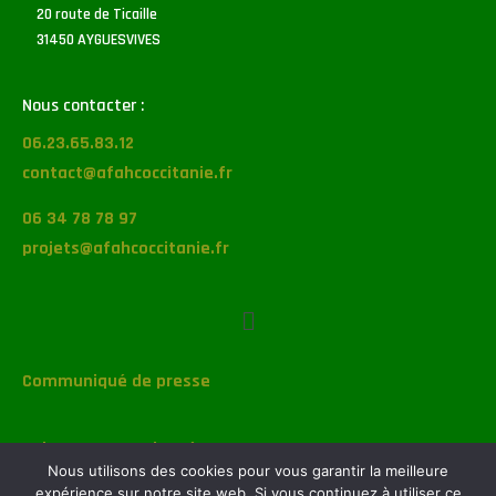
20 route de Ticaille
31450 AYGUESVIVES
Nous contacter :
06.23.65.83.12
contact@afahcoccitanie.fr
06 34 78 78 97
projets@afahcoccitanie.fr
Communiqué de presse
Suivez-nous sur les réseaux :
Nous utilisons des cookies pour vous garantir la meilleure
expérience sur notre site web. Si vous continuez à utiliser ce