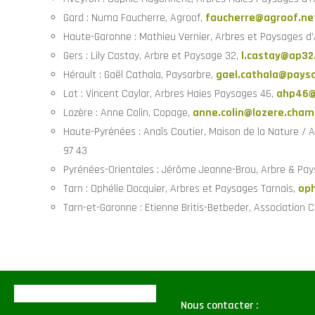
Gard : Numa Faucherre, Agroof,
faucherre@agroof.ne
Haute-Garonne : Mathieu Vernier, Arbres et Paysages d
Gers : Lily Castay, Arbre et Paysage 32,
l.castay@ap32.
Hérault : Gaël Cathala, Paysarbre,
gael.cathala@paysa
Lot : Vincent Caylar, Arbres Haies Paysages 46,
ahp46@
Lozère : Anne Colin, Copage,
anne.colin@lozere.cham
Haute-Pyrénées : Anaïs Coutier, Maison de la Nature / 
97 43
Pyrénées-Orientales : Jérôme Jeanne-Brou, Arbre & Pa
Tarn : Ophélie Docquier, Arbres et Paysages Tarnais,
oph
Tarn-et-Garonne : Etienne Britis-Betbeder, Associatio
Nous contacter :