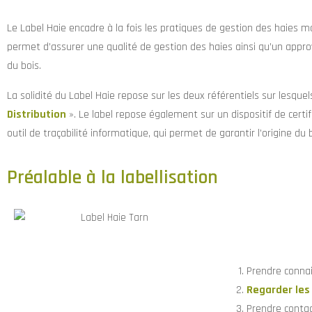
Le Label Haie encadre à la fois les pratiques de gestion des haies ma
permet d’assurer une qualité de gestion des haies ainsi qu’un approv
du bois.
La solidité du Label Haie repose sur les deux référentiels sur lesquels 
Distribution
». Le label repose également sur un dispositif de certif
outil de traçabilité informatique, qui permet de garantir l’origine du b
Préalable à la labellisation
Prendre conna
Regarder les
Prendre contac