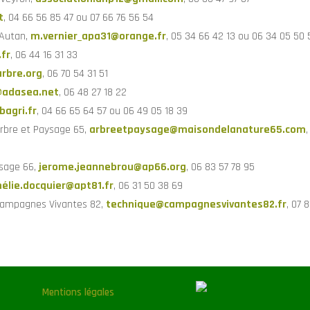
t
, 04 66 56 85 47‬ ou 07 66 76 56 54‬
’Autan,
m.vernier_apa31@orange.fr
, 05 34 66 42 13 ou 06 34 05 50 
fr
, 06 44 16 31 33
rbre.org
, 06 70 54 31 51
adasea.net
, 06 48 27 18 22
bagri.fr
, 04 66 65 64 57 ou 06 49 05 18 39
Arbre et Paysage 65,
arbreetpaysage@maisondelanature65.com
ysage 66,
jerome.jeannebrou@ap66.org
, 06 83 57 78 95
élie.docquier@apt81.fr
, 06 31 50 38 69
n Campagnes Vivantes 82,
technique@campagnesvivantes82.fr
, 07 
Mentions légales