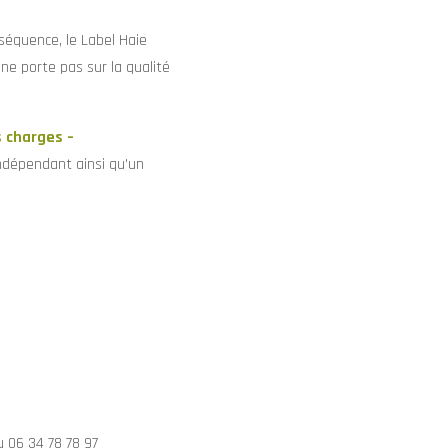
nséquence, le Label Haie
ne porte pas sur la qualité
 charges –
indépendant ainsi qu’un
u 06 34 78 78 97