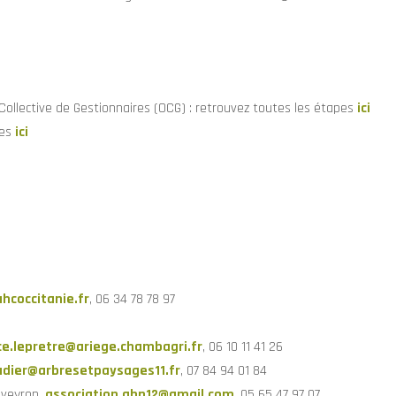
 Collective de Gestionnaires (OCG) : retrouvez toutes les étapes
ici
pes
ici
hcoccitanie.fr
, 06 34 78 78 97
e.lepretre@ariege.chambagri.fr
, 06 10 11 41 26
dier@arbresetpaysages11.fr
, 07 84 94 01 84
Aveyron,
association.ahp12@gmail.com
, 05 65 47 97 07