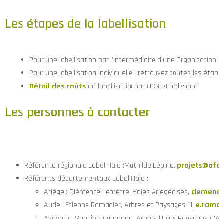
Les étapes de la labellisation
Pour une labellisation par l’intermédiaire d’une Organisation
Pour une labellisation individuelle : retrouvez toutes les éta
Détail des coûts
de labellisation en OCG et individuel
Les personnes à contacter
Référente régionale Label Haie :Mathilde Lépine,
projets@afa
Référents départementaux Label Haie :
Ariège : Clémence Leprêtre, Haies Ariégeoises,
clemenc
Aude : Etienne Ramadier, Arbres et Paysages 11,
e.rama
Aveyron : Sophie Hugonnenc, Arbres Haies Paysages d’