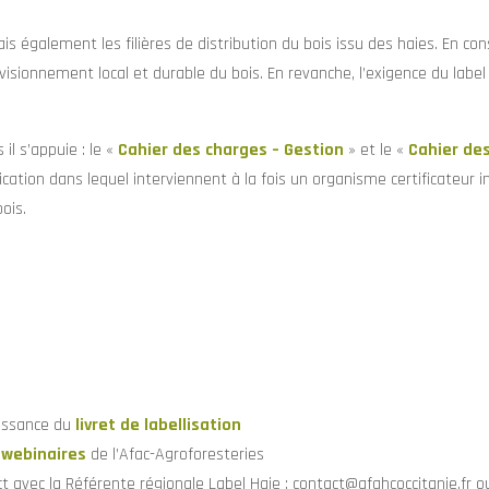
is également les filières de distribution du bois issu des haies. En co
isionnement local et durable du bois. En revanche, l’exigence du label 
il s’appuie : le «
Cahier des charges – Gestion
» et le «
Cahier des
ication dans lequel interviennent à la fois un organisme certificateur 
ois.
issance du
livret de labellisation
 webinaires
de l’Afac-Agroforesteries
t avec la Référente régionale Label Haie : contact@afahcoccitanie.fr o