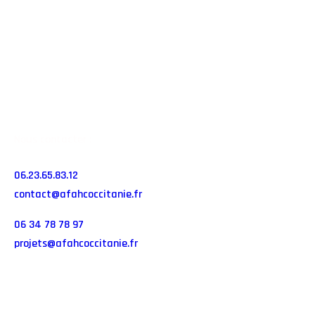
Réseau Haies Occitanie
20 route de Ticaille
31450 AYGUESVIVES
Nous contacter :
06.23.65.83.12
contact@afahcoccitanie.fr
06 34 78 78 97
projets@afahcoccitanie.fr