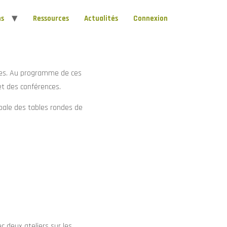
ns
Ressources
Actualités
Connexion
res. Au programme de ces
et des conférences.
ipale des tables rondes de
 deux ateliers sur les