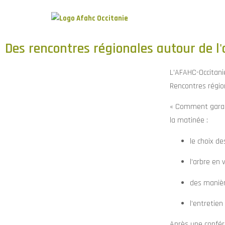
Des rencontres régionales autour de l
L’AFAHC-Occitani
Rencontres régio
« Comment garanti
la matinée :
le choix d
l’arbre en vi
des manièr
l’entretien
Après une confér