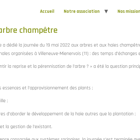
Accueil
Notre association
Nos missio
'arbre champêtre
e a dédié la journée du 19 mai 2022 aux arbres et aux haies champêt
nales organisées à Villeneuve-Mienervois (11) : des temps d’échanges 
r la reprise et la pérennisation de l’arbre ? » a été la question princ
es essences et l’approvisionnement des plants ;
lle ;
es d’aborder le développement de la haie autres que la plantation ;
 et la gestion de l’existant.
ence consacrée aux systèmes racinaires, la journée s’est terminée avec