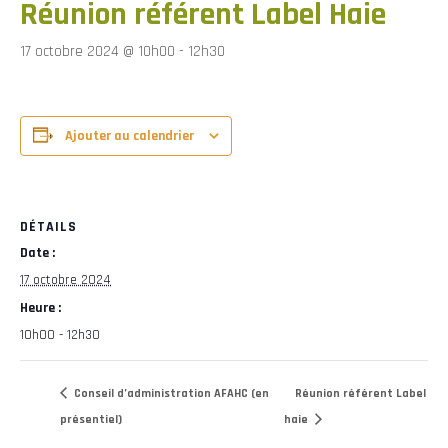
Réunion référent Label Haie
17 octobre 2024 @ 10h00
-
12h30
Ajouter au calendrier
DÉTAILS
Date :
17 octobre 2024
Heure :
10h00 - 12h30
Conseil d’administration AFAHC (en
Réunion référent Label
présentiel)
haie