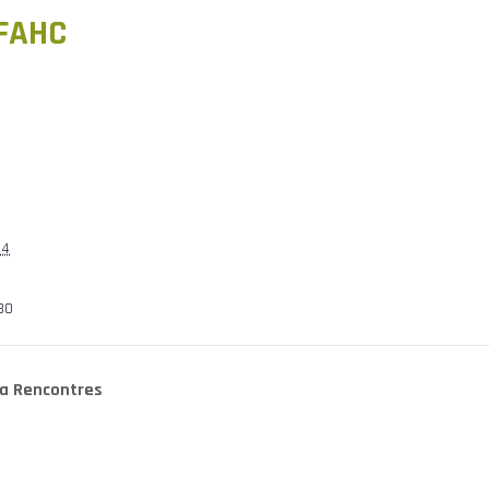
AFAHC
24
30
a Rencontres