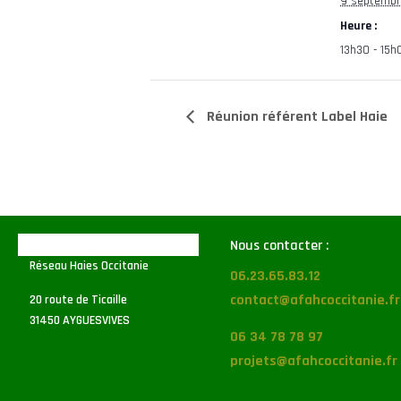
9 septemb
Heure :
13h30 - 15h
Réunion référent Label Haie
Nous contacter :
Réseau Haies Occitanie
06.23.65.83.12
contact@afahcoccitanie.fr
20 route de Ticaille
31450 AYGUESVIVES
06 34 78 78 97
projets@afahcoccitanie.fr