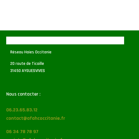
Réseau Haies Occitanie
20 route de Ticaille
31450 AYGUESVIVES
Nous contacter :
06.23.65.83.12
contact@afahcoccitanie.fr
06 34 78 78 97