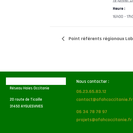
19 janvier 
Heure :
16h00 - 17h
Point référents régionaux Lab
Nous contacter :
Réseau Haies Occitanie
06.23.65.83.12
contact@afahcoccitanie.fr
20 route de Ticaille
31450 AYGUESVIVES
06 34 78 78 97
projets@afahcoccitanie.fr