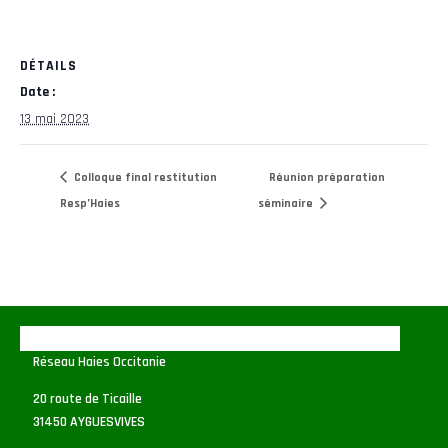
DÉTAILS
Date :
13 mai 2023
Colloque final restitution
Réunion préparation
Resp’Haies
séminaire
Réseau Haies Occitanie
20 route de Ticaille
31450 AYGUESVIVES