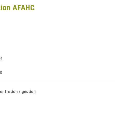
tion AFAHC
24
30
 entretien / gestion