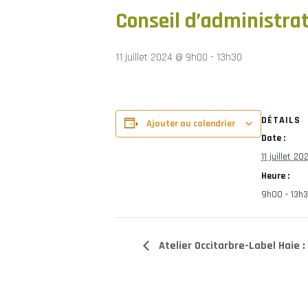
Conseil d’administra
11 juillet 2024 @ 9h00
-
13h30
DÉTAILS
Ajouter au calendrier
Date :
11 juillet 20
Heure :
9h00 - 13h
Atelier Occitarbre-Label Haie :