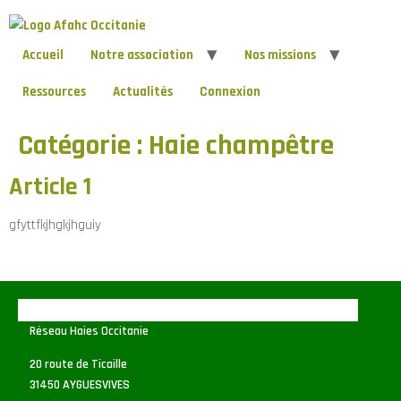
Accueil
Notre association
Nos missions
Ressources
Actualités
Connexion
Catégorie :
Haie champêtre
Article 1
gfyttfkjhgkjhguiy
Réseau Haies Occitanie
20 route de Ticaille
31450 AYGUESVIVES