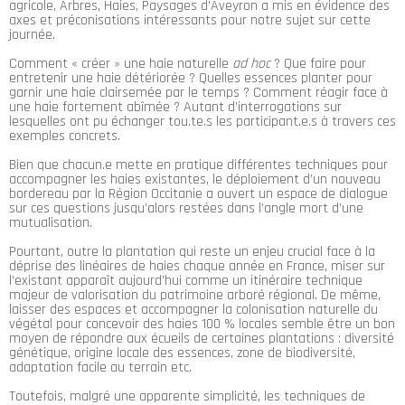
agricole, Arbres, Haies, Paysages d’Aveyron a mis en évidence des
axes et préconisations intéressants pour notre sujet sur cette
journée.
Comment « créer » une haie naturelle
ad hoc
? Que faire pour
entretenir une haie détériorée ? Quelles essences planter pour
garnir une haie clairsemée par le temps ? Comment réagir face à
une haie fortement abîmée ? Autant d’interrogations sur
lesquelles ont pu échanger tou.te.s les participant.e.s à travers ces
exemples concrets.
Bien que chacun.e mette en pratique différentes techniques pour
accompagner les haies existantes, le déploiement d’un nouveau
bordereau par la Région Occitanie a ouvert un espace de dialogue
sur ces questions jusqu’alors restées dans l’angle mort d’une
mutualisation.
Pourtant, outre la plantation qui reste un enjeu crucial face à la
déprise des linéaires de haies chaque année en France, miser sur
l’existant apparaît aujourd’hui comme un itinéraire technique
majeur de valorisation du patrimoine arboré régional. De même,
laisser des espaces et accompagner la colonisation naturelle du
végétal pour concevoir des haies 100 % locales semble être un bon
moyen de répondre aux écueils de certaines plantations : diversité
génétique, origine locale des essences, zone de biodiversité,
adaptation facile au terrain etc.
Toutefois, malgré une apparente simplicité, les techniques de